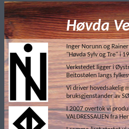
Høvda Ve
Inger Norunn og Rainer 
"Høvda Sylv og Tre" i 1
Verkstedet ligger i Øyst
Beitostølen langs fylke
Vi driver hovedsakelig
bruksgjenstander av SØ
I 2007 overtok vi pro
VALDRESSAUEN fra Her