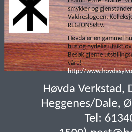
I samme året startet vi
smykker og gjenstander
Valdreslogoen. Kolleks
REGIONSØLV.
Høvda er en gammel hu
hus og nydelig utsikt ov
Besøk gjerne utstillin
våre!
http://www.hovdasylvo
Høvda Verkstad, 
Heggenes/Dale, Øys
Tel: 6134