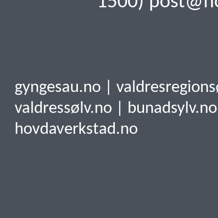
1500)
post@ho
gyngesau.no
|
valdresregions
valdressølv.no
|
bunadsylv.no
hovdaverkstad.no